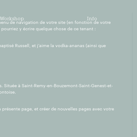
Workshop
Info
 menu de navigation de votre site (en fonction de votre
 pourriez y écrire quelque chose de ce tenant :
baptisé Russell, et j’aime la vodka-ananas (ainsi que
ors. Située à Saint-Remy-en-Bouzemont-Saint-Genest-et-
ontoise.
a présente page, et créer de nouvelles pages avec votre