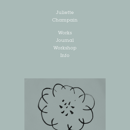
Juliette
Champain
Works
Journal
Workshop
Info