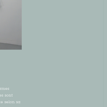
ormes
s sont
e selon sa