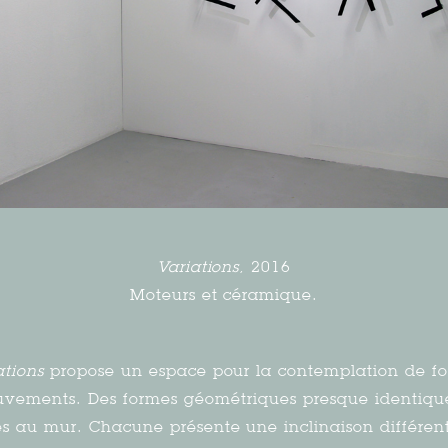
Variations
, 2016
Moteurs et céramique.
ations
propose un espace pour la contemplation de f
uvements. Des formes géométriques presque identique
s au mur. Chacune présente une inclinaison différent